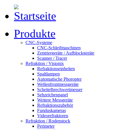
Produkte
CNC-Systeme
CNC-Schleifmaschinen
Zentriergeräte / Aufblockgeräte
Scanner / Tracer
Refraktion / Visionix
Refraktionseinheiten
Spaltlampen
Automatische Phoropter
Wellenfrontmessgeräte
Scheitelbrechwertmesser
Sehzeichenpanel
Weitere Messgeräte
Refraktionszubehör
Funduskameras
Videorefraktoren
Refraktion / Rodenstock
Perimeter