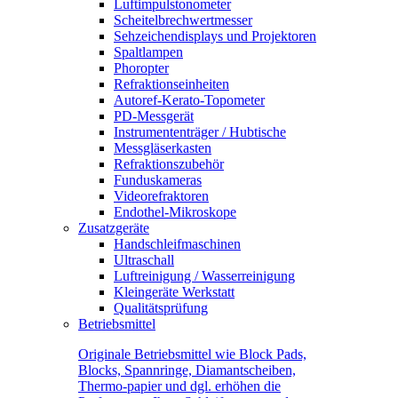
Luftimpulstonometer
Scheitelbrechwertmesser
Sehzeichendisplays und Projektoren
Spaltlampen
Phoropter
Refraktionseinheiten
Autoref-Kerato-Topometer
PD-Messgerät
Instrumententräger / Hubtische
Messgläserkasten
Refraktionszubehör
Funduskameras
Videorefraktoren
Endothel-Mikroskope
Zusatzgeräte
Handschleifmaschinen
Ultraschall
Luftreinigung / Wasserreinigung
Kleingeräte Werkstatt
Qualitätsprüfung
Betriebsmittel
Originale Betriebsmittel wie Block Pads,
Blocks, Spannringe, Diamantscheiben,
Thermo-papier und dgl. erhöhen die