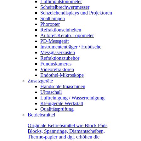
Luftimpulstonometer
Scheitelbrechwertmesser
Sehzeichendisplays und Projektoren
Spaltlampen
Phoropter
Refraktionseinheiten
Autoref-Kerato-Topometer
PD-Messgerät
Instrumententräger / Hubtische
Messgläserkasten
Refraktionszubehör
Funduskameras
Videorefraktoren
Endothel-Mikroskope
Zusatzgeräte
Handschleifmaschinen
Ultraschall
Luftreinigung / Wasserreinigung
Kleingeräte Werkstatt
Qualitätsprüfung
Betriebsmittel
Originale Betriebsmittel wie Block Pads,
Blocks, Spannringe, Diamantscheiben,
Thermo-papier und dgl. erhöhen die