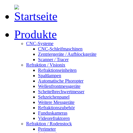
Produkte
CNC-Systeme
CNC-Schleifmaschinen
Zentriergeräte / Aufblockgeräte
Scanner / Tracer
Refraktion / Visionix
Refraktionseinheiten
Spaltlampen
Automatische Phoropter
Wellenfrontmessgeräte
Scheitelbrechwertmesser
Sehzeichenpanel
Weitere Messgeräte
Refraktionszubehör
Funduskameras
Videorefraktoren
Refraktion / Rodenstock
Perimeter